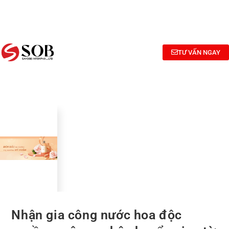
NGHIÊN
TƯ
CÔNG
CỨU
VẤN
BỐ
BÀO
CÔNG
MỸ
CHẾ MỸ
THỨC
PHẨM
TƯ VẤN NGAY
PHẨM
Nhận gia công nước hoa độc