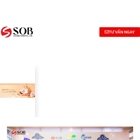
NGHIÊN
TƯ
CÔNG
CỨU
VẤN
BỐ
BÀO
CÔNG
MỸ
CHẾ MỸ
THỨC
PHẨM
TƯ VẤN NGAY
PHẨM