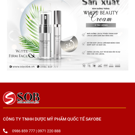
CÔNG TY TNHH DƯỢC MỸ PHẨM QUỐC TẾ SAYOBE
0986 859 777 | 0971 220 888