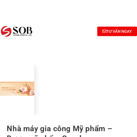
NGHIÊN
TƯ
CÔNG
CỨU
VẤN
BỐ
BÀO
CÔNG
MỸ
CHẾ MỸ
THỨC
PHẨM
TƯ VẤN NGAY
PHẨM
Nhà máy gia công Mỹ phẩm –