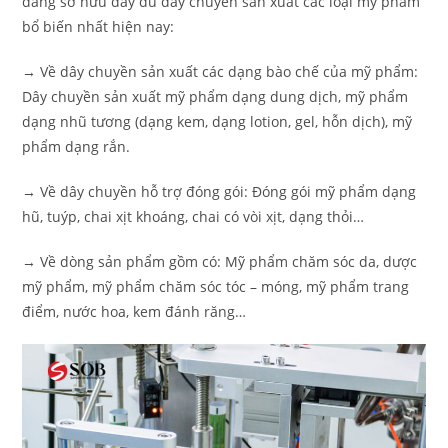
đang sở hữu đầy đủ dây chuyền sản xuất các loại mỹ phẩm
bổ biến nhất hiện nay:
→ Về dây chuyền sản xuất các dạng bào chế của mỹ phẩm:
Dây chuyền sản xuất mỹ phẩm dạng dung dịch, mỹ phẩm
dạng nhũ tương (dạng kem, dạng lotion, gel, hỗn dịch), mỹ
phẩm dạng rắn.
→ Về dây chuyền hỗ trợ đóng gói: Đóng gói mỹ phẩm dạng
hũ, tuýp, chai xịt khoáng, chai có vòi xịt, dạng thỏi…
→ Về dòng sản phẩm gồm có: Mỹ phẩm chăm sóc da, dược
mỹ phẩm, mỹ phẩm chăm sóc tóc – móng, mỹ phẩm trang
điểm, nước hoa, kem đánh răng…