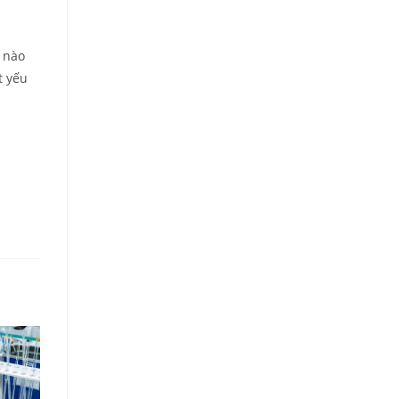
n nào
t yếu