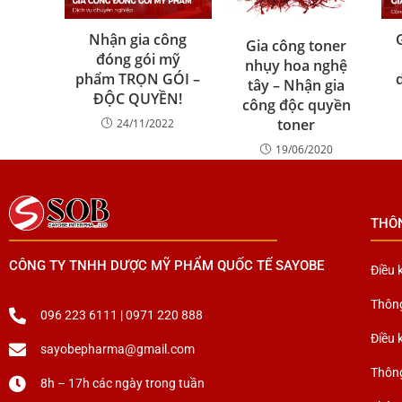
Nhận gia công
Gia công toner
đóng gói mỹ
nhụy hoa nghệ
phẩm TRỌN GÓI –
tây – Nhận gia
ĐỘC QUYỀN!
công độc quyền
toner
24/11/2022
19/06/2020
THÔ
CÔNG TY TNHH DƯỢC MỸ PHẨM QUỐC TẾ SAYOBE
Điều 
Thông
096 223 6111 | 0971 220 888
Điều 
sayobepharma@gmail.com
Thông
8h – 17h các ngày trong tuần