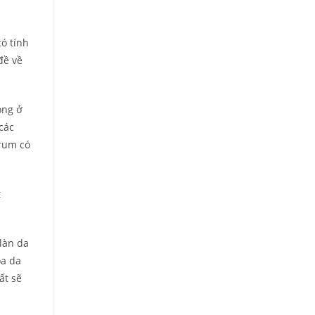
có tính
đề về
ong ở
các
rum có
t
làn da
óa da
ất sẽ