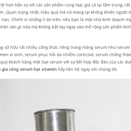
ội hơn hẳn so với các sản phẩm cùng loại, giá cả lại tầm trung, rất
ớn. Quan trọng nhất, hiệu quả mà nó mang lại không khiến người t
 nàn. Chính vì những lí do trên, nếu bạn là một nhà kinh doanh 
hân vân gì nữa mà không bắt tay ngay vào mở rộng sản phẩm kin
ang sở hữu rất nhiều công thức riêng trong mảng serum như serum
 men vi sinh, serum phục hồi da nhiễm corticoid, serum chống thâ
 quý khách hàng một loại serum với sự kết hợp độc đáo của các d
ầu
gia công serum hạt vitamin
hãy liên hệ ngay với chúng tôi.