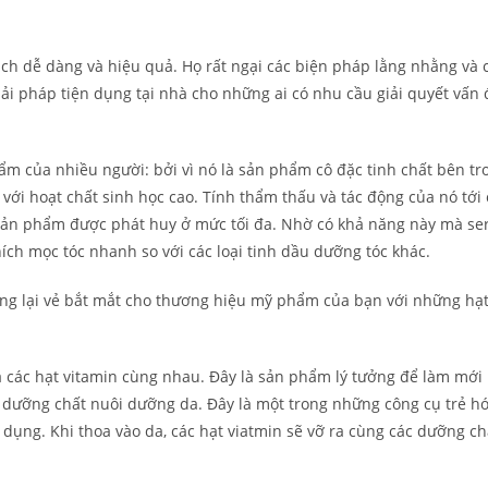
cách dễ dàng và hiệu quả. Họ rất ngại các biện pháp lằng nhằng và 
iải pháp tiện dụng tại nhà cho những ai có nhu cầu giải quyết vấn 
m của nhiều người: bởi vì nó là sản phẩm cô đặc tinh chất bên tr
với hoạt chất sinh học cao. Tính thẩm thấu và tác động của nó tới 
sản phẩm được phát huy ở mức tối đa. Nhờ có khả năng này mà se
hích mọc tóc nhanh so với các loại tinh dầu dưỡng tóc khác.
ang lại vẻ bắt mắt cho thương hiệu mỹ phẩm của bạn với những hạ
à các hạt vitamin cùng nhau. Đây là sản phẩm lý tưởng để làm mới 
n dưỡng chất nuôi dưỡng da. Đây là một trong những công cụ trẻ h
 dụng. Khi thoa vào da, các hạt viatmin sẽ vỡ ra cùng các dưỡng ch