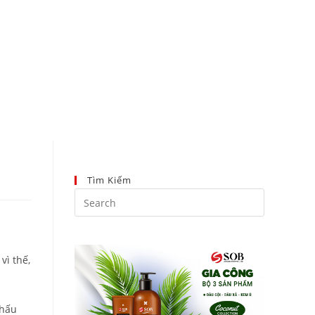
096 223 5111
Tìm Kiếm
vì thế,
thấu