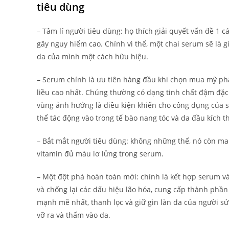
tiêu dùng
– Tâm lí người tiêu dùng: họ thích giải quyết vấn đề 1 
gây nguy hiểm cao. Chính vì thế, một chai serum sẽ là g
da của mình một cách hữu hiệu.
– Serum chính là ưu tiên hàng đầu khi chọn mua mỹ phẩ
liều cao nhất. Chúng thường có dạng tinh chất đậm đặc 
vùng ảnh hưởng là điều kiện khiến cho công dụng của 
thể tác động vào trong tế bào nang tóc và da đầu kích t
– Bắt mắt người tiêu dùng: không những thế, nó còn m
vitamin đủ màu lơ lửng trong serum.
– Một đột phá hoàn toàn mới: chính là kết hợp serum v
và chống lại các dấu hiệu lão hóa, cung cấp thành phầ
mạnh mẽ nhất, thanh lọc và giữ gìn làn da của người sử
vỡ ra và thấm vào da.