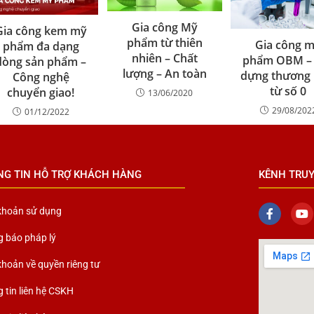
Gia công Mỹ
Gia công kem mỹ
phẩm từ thiên
Gia công 
phẩm đa dạng
nhiên – Chất
phẩm OBM –
dòng sản phẩm –
lượng – An toàn
dựng thương 
Công nghệ
từ số 0
chuyển giao!
13/06/2020
29/08/202
01/12/2022
NG TIN HỖ TRỢ KHÁCH HÀNG
KÊNH TRU
khoản sử dụng
 báo pháp lý
khoản về quyền riêng tư
 tin liên hệ CSKH