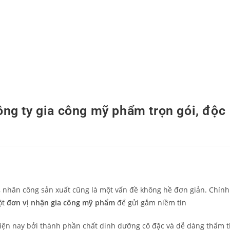
DANH MỤC SẢN PHẨM
TIN TỨC
LIÊN HỆ
ông ty gia công mỹ phẩm trọn gói, độc
 nhân công sản xuất cũng là một vấn đề không hề đơn giản. Chính 
ột
đơn vị nhận gia công mỹ phẩm
để gửi gắm niềm tin
iện nay bởi thành phần chất dinh dưỡng cô đặc và dễ dàng thẩm 