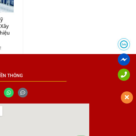
mỹ
 Xây
hiệu
2
YỀN THÔNG