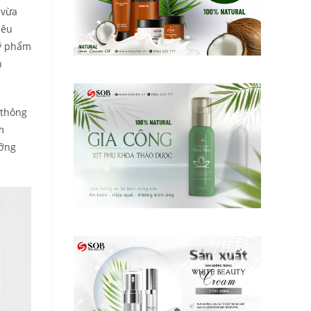
 vừa
iêu
mỹ phẩm
h
 thông
m
ưỡng