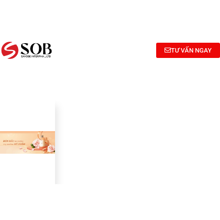
NGHIÊN
TƯ
CÔNG
CỨU
VẤN
BỐ
BÀO
CÔNG
MỸ
CHẾ MỸ
THỨC
PHẨM
TƯ VẤN NGAY
PHẨM