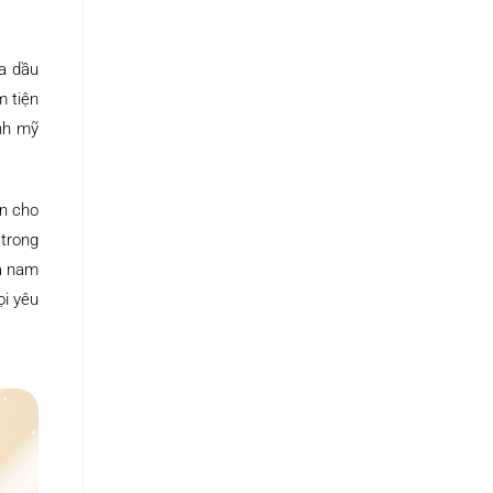
a dầu
m tiện
nh mỹ
ọn cho
 trong
ả nam
ọi yêu