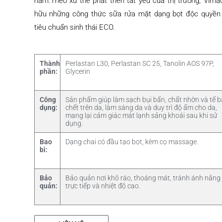
năm.Theo xu thế phát triển tất yếu của thị trường, Vima
hữu những công thức sữa rửa mặt dạng bọt độc quyền
tiêu chuẩn sinh thái ECO.
Thành
Perlastan L30, Perlastan SC 25, Tanolin AOS 97P,
phần:
Glycerin
Công
Sản phẩm giúp làm sạch bụi bẩn, chất nhờn và tế 
dụng:
chết trên da, làm sáng da và duy trì độ ẩm cho da,
mang lại cảm giác mát lạnh sảng khoái sau khi sử
dụng.
Bao
Dạng chai có đầu tạo bọt, kèm cọ massage.
bì:
Bảo
Bảo quản nơi khô ráo, thoáng mát, tránh ánh nắng
quản:
trực tiếp và nhiệt độ cao.