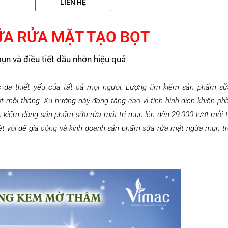
LIÊN HỆ
ỮA RỬA MẶT TẠO BỌT
ụn và điều tiết dầu nhờn hiệu quả
da thiết yếu của tất cả mọi người. Lượng tìm kiếm sản phẩm sữ
t mỗi tháng. Xu hướng này đang tăng cao vì tình hình dịch khiến ph
ìm kiếm dòng sản phẩm sữa rửa mặt trị mụn lên đến 29,000 lượt mỗi 
yệt vời để gia công và kinh doanh sản phẩm sữa rửa mặt ngừa mụn tr