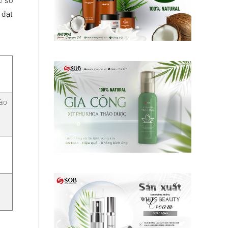
c sở
 đạt
bào