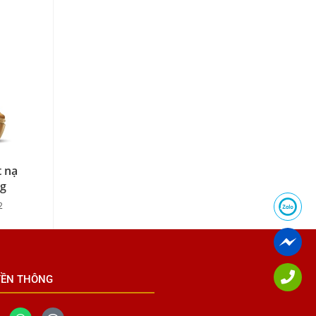
 nạ
g
2
YỀN THÔNG