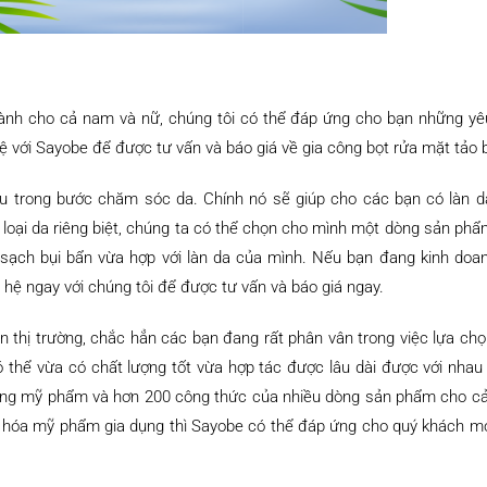
ành cho cả nam và nữ, chúng tôi có thể đáp ứng cho bạn những yê
với Sayobe để được tư vấn và báo giá về gia công bọt rửa mặt tảo b
ầu trong bước chăm sóc da. Chính nó sẽ giúp cho các bạn có làn d
 loại da riêng biệt, chúng ta có thể chọn cho mình một dòng sản phẩ
 sạch bụi bẩn vừa hợp với làn da của mình. Nếu bạn đang kinh doa
 hệ ngay với chúng tôi để được tư vấn và báo giá ngay.
n thị trường, chắc hẳn các bạn đang rất phân vân trong việc lựa ch
thể vừa có chất lượng tốt vừa hợp tác được lâu dài được với nhau
 công mỹ phẩm và hơn 200 công thức của nhiều dòng sản phẩm cho c
à hóa mỹ phẩm gia dụng thì Sayobe có thể đáp ứng cho quý khách m