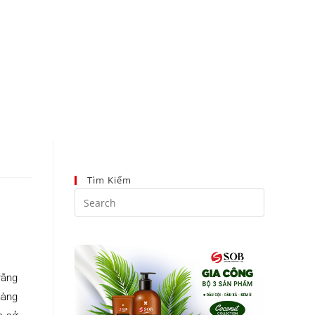
096 223 5111
Tìm Kiếm
rằng
hàng