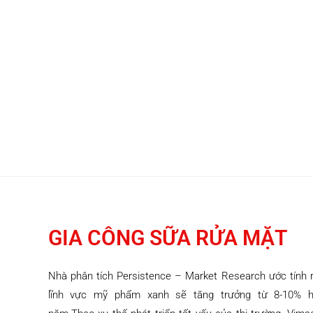
DANH MỤC SẢN PHẨM
TIN TỨC
LIÊN HỆ
GIA CÔNG SỮA RỬA MẶT
Nhà phân tích Persistence – Market Research ước tính 
lĩnh vực mỹ phẩm xanh sẽ tăng trưởng từ 8-10% 