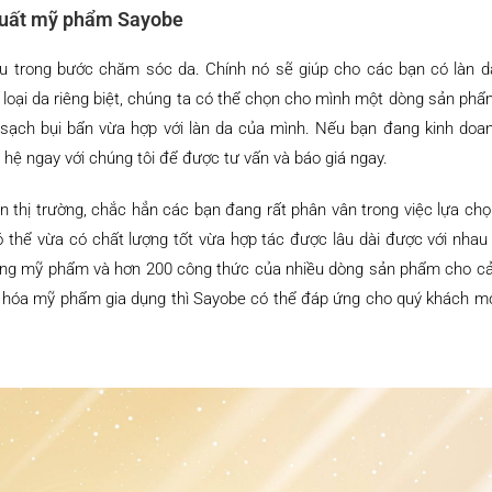
 xuất mỹ phẩm Sayobe
ầu trong bước chăm sóc da. Chính nó sẽ giúp cho các bạn có làn d
 loại da riêng biệt, chúng ta có thể chọn cho mình một dòng sản phẩ
 sạch bụi bẩn vừa hợp với làn da của mình. Nếu bạn đang kinh doa
 hệ ngay với chúng tôi để được tư vấn và báo giá ngay.
n thị trường, chắc hẳn các bạn đang rất phân vân trong việc lựa ch
thể vừa có chất lượng tốt vừa hợp tác được lâu dài được với nhau
 công mỹ phẩm và hơn 200 công thức của nhiều dòng sản phẩm cho c
à hóa mỹ phẩm gia dụng thì Sayobe có thể đáp ứng cho quý khách m