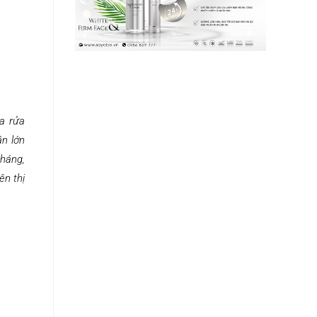
a rửa
ần lớn
tháng,
ên thị