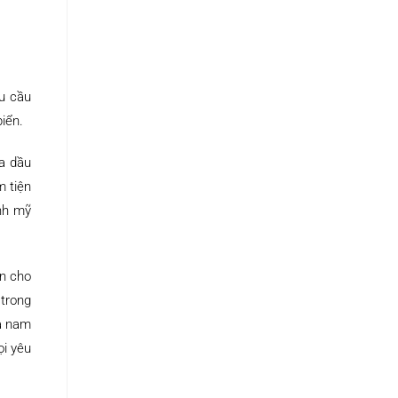
u cầu
iển.
a dầu
m tiện
nh mỹ
ọn cho
 trong
ả nam
ọi yêu