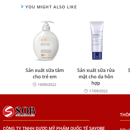
YOU MIGHT ALSO LIKE
Sản xuất sữa tắm
Sản xuất sữa rửa
cho trẻ em
mặt cho da hỗn
hợp
19/09/2022
17/09/2022
THÔ
CÔNG TY TNHH DƯỢC MỸ PHẨM QUỐC TẾ SAYOBE