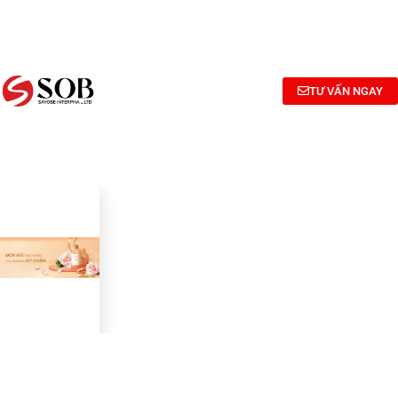
NGHIÊN
TƯ
CÔNG
CỨU
VẤN
BỐ
BÀO
CÔNG
MỸ
CHẾ MỸ
THỨC
PHẨM
TƯ VẤN NGAY
PHẨM