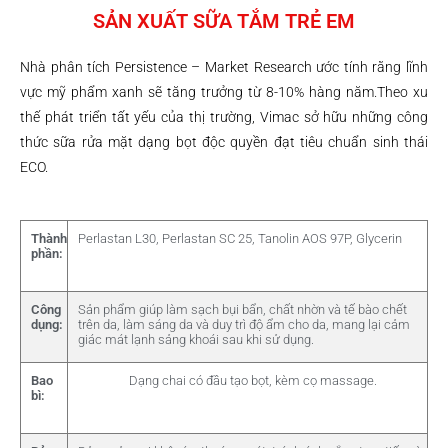
SẢN XUẤT SỮA TẮM TRẺ EM
Nhà phân tích Persistence – Market Research ước tính rằng lĩnh
vực mỹ phẩm xanh sẽ tăng trưởng từ 8-10% hàng năm.Theo xu
thế phát triển tất yếu của thị trường, Vimac sở hữu những công
thức sữa rửa mặt dạng bọt độc quyền đạt tiêu chuẩn sinh thái
ECO.
Thành
Perlastan L30, Perlastan SC 25, Tanolin AOS 97P, Glycerin
phần:
Công
Sản phẩm giúp làm sạch bụi bẩn, chất nhờn và tế bào chết
dụng:
trên da, làm sáng da và duy trì độ ẩm cho da, mang lại cảm
giác mát lạnh sảng khoái sau khi sử dụng.
Bao
Dạng chai có đầu tạo bọt, kèm cọ massage.
bì: