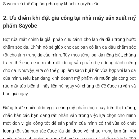
Sayobe có thể đáp ứng cho quý khách mọi yêu cầu.
2. Ưu điểm khi đặt gia công tại nhà máy sản xuất mỹ
phẩm Sayobe
Bọt rửa mặt chính là giải pháp cứu cánh cho làn da dầu trong bước
chăm sóc da. Chính nó sẽ giúp cho các bạn có làn da dầu chăm sóc
tốt cho tình trạng da của mình. Tùy theo từng loại da riêng biệt, chúng
ta có thể chọn cho mình một dòng sản phẩm tiện dụng dành riêng
cho da. Như vậy, vừa có thể giúp làm sạch bụi bẩn vừa hợp với làn da
của mình. Nếu bạn đang kinh doanh mỹ phẩm và muốn gia công bọt
rửa mặt tảo biển thì hãy liên hệ ngay với chúng tôi để được tư vấn và
báo giá ngay.
Đứng trước nhiều đơn vị gia công mỹ phẩm hiện nay trên thị trường,
chắc hẳn các bạn đang rất phân vân trong việc lựa chọn cho mình
một đơn vị gia công tốt để sản phẩm của mình có thể vừa có chất
lượng tốt vừa hợp tác được lâu dài được với nhau trong làm ăn. Với
nhiều năm kinh nghiệm trong lĩnh vực gia công mỹ phẩm và hơn 200