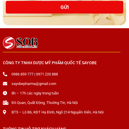
GỬI
CÔNG TY TNHH DƯỢC MỸ PHẨM QUỐC TẾ SAYOBE
0986 859 777 | 0971 220 888
sayobepharma@gmail.com
8h – 17h các ngày trong tuần
Đô Quan, Quất Động, Thường Tín, Hà Nội
BT5 – Lô B6, KĐT Hạ Đình, Ngõ 214 Nguyễn Xiển, Hà Nội