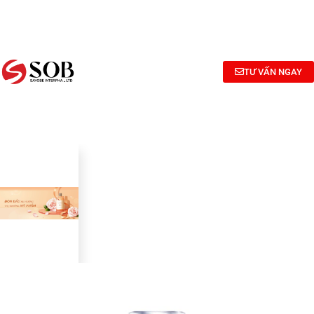
NGHIÊN
TƯ
CÔNG
CỨU
VẤN
BỐ
BÀO
CÔNG
MỸ
CHẾ MỸ
THỨC
PHẨM
TƯ VẤN NGAY
PHẨM