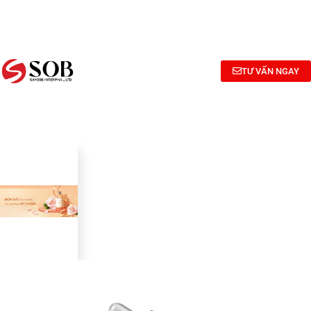
NGHIÊN
TƯ
CÔNG
CỨU
VẤN
BỐ
BÀO
CÔNG
MỸ
CHẾ MỸ
THỨC
PHẨM
TƯ VẤN NGAY
PHẨM