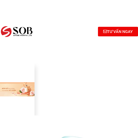
NGHIÊN
TƯ
CÔNG
CỨU
VẤN
BỐ
BÀO
CÔNG
MỸ
CHẾ MỸ
THỨC
PHẨM
TƯ VẤN NGAY
PHẨM