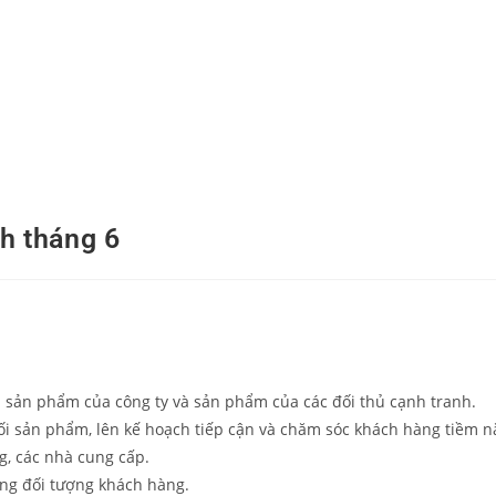
DANH MỤC SẢN PHẨM
TIN TỨC
LIÊN HỆ
h tháng 6
á sản phẩm của công ty và sản phẩm của các đối thủ cạnh tranh.
i sản phẩm, lên kế hoạch tiếp cận và chăm sóc khách hàng tiềm n
g, các nhà cung cấp.
ừng đối tượng khách hàng.