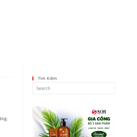
096 223 5111
Tìm Kiếm
ăng.