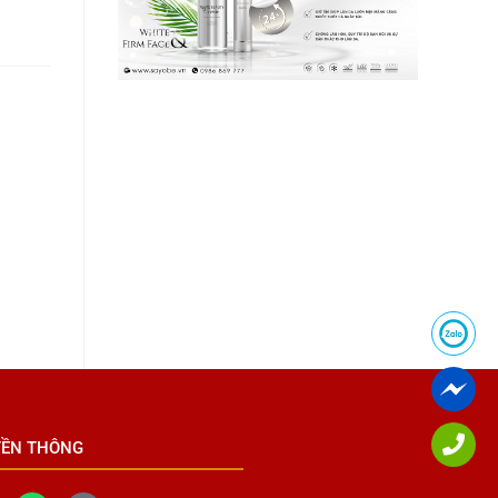
YỀN THÔNG