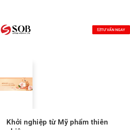
NGHIÊN
TƯ
CÔNG
CỨU
VẤN
BỐ
BÀO
CÔNG
MỸ
CHẾ MỸ
THỨC
PHẨM
TƯ VẤN NGAY
PHẨM
Khởi nghiệp từ Mỹ phẩm thiên