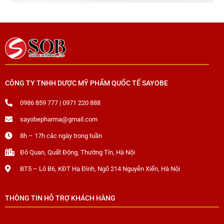
CÔNG TY TNHH DƯỢC MỸ PHẨM QUỐC TẾ SAYOBE
0986 859 777 | 0971 220 888
sayobepharma@gmail.com
8h – 17h các ngày trong tuần
Đô Quan, Quất Động, Thường Tín, Hà Nội
BT5 – Lô B6, KĐT Hạ Đình, Ngõ 214 Nguyễn Xiển, Hà Nội
THÔNG TIN HỖ TRỢ KHÁCH HÀNG