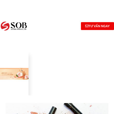
NGHIÊN
TƯ
CÔNG
CỨU
VẤN
BỐ
BÀO
CÔNG
MỸ
CHẾ MỸ
THỨC
PHẨM
TƯ VẤN NGAY
PHẨM