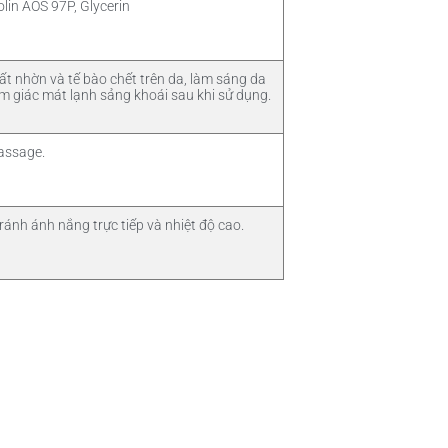
lin AOS 97P, Glycerin
t nhờn và tế bào chết trên da, làm sáng da
ảm giác mát lạnh sảng khoái sau khi sử dụng.
assage.
ránh ánh nắng trực tiếp và nhiệt độ cao.