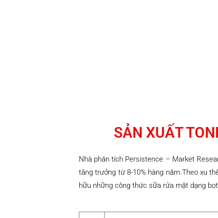
DANH MỤC SẢN PHẨM
TIN TỨC
LIÊN HỆ
SẢN XUẤT TON
Nhà phân tích Persistence – Market Resear
tăng trưởng từ 8-10% hàng năm.Theo xu thế 
hữu những công thức sữa rửa mặt dạng bọt 