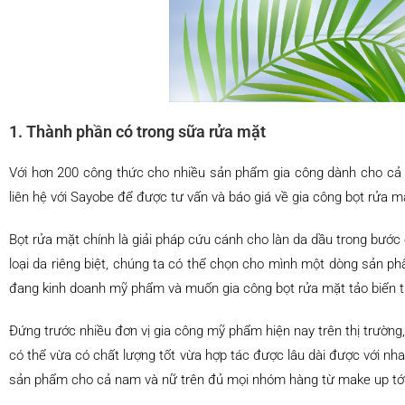
1. Thành phần có trong sữa rửa mặt
Với hơn 200 công thức cho nhiều sản phẩm gia công dành cho cả
liên hệ với Sayobe để được tư vấn và báo giá về gia công bọt rửa mặ
Bọt rửa mặt chính là giải pháp cứu cánh cho làn da dầu trong bước
loại da riêng biệt, chúng ta có thể chọn cho mình một dòng sản p
đang kinh doanh mỹ phẩm và muốn gia công bọt rửa mặt tảo biển thì
Đứng trước nhiều đơn vị gia công mỹ phẩm hiện nay trên thị trườn
có thể vừa có chất lượng tốt vừa hợp tác được lâu dài được với n
sản phẩm cho cả nam và nữ trên đủ mọi nhóm hàng từ make up tới 