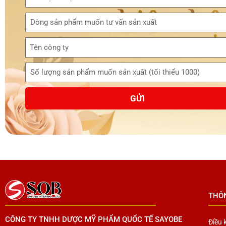
Tên công ty
GỬI
THÔ
CÔNG TY TNHH DƯỢC MỸ PHẨM QUỐC TẾ SAYOBE
Điều 