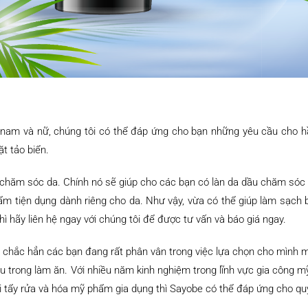
 nam và nữ, chúng tôi có thể đáp ứng cho bạn những yêu cầu cho
t tảo biển.
 chăm sóc da. Chính nó sẽ giúp cho các bạn có làn da dầu chăm sóc t
hẩm tiện dụng dành riêng cho da. Như vậy, vừa có thể giúp làm sạch 
 hãy liên hệ ngay với chúng tôi để được tư vấn và báo giá ngay.
g, chắc hẳn các bạn đang rất phân vân trong việc lựa chọn cho mình 
hau trong làm ăn. Với nhiều năm kinh nghiệm trong lĩnh vực gia công
tẩy rửa và hóa mỹ phẩm gia dụng thì Sayobe có thể đáp ứng cho qu