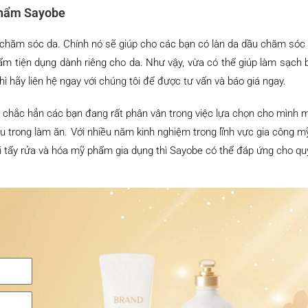
 phẩm Sayobe
 chăm sóc da. Chính nó sẽ giúp cho các bạn có làn da dầu chăm sóc t
hẩm tiện dụng dành riêng cho da. Như vậy, vừa có thể giúp làm sạch 
 hãy liên hệ ngay với chúng tôi để được tư vấn và báo giá ngay.
g, chắc hẳn các bạn đang rất phân vân trong việc lựa chọn cho mình 
hau trong làm ăn. Với nhiều năm kinh nghiệm trong lĩnh vực gia công
tẩy rửa và hóa mỹ phẩm gia dụng thì Sayobe có thể đáp ứng cho qu