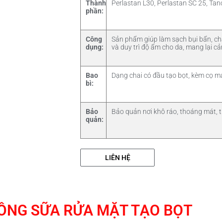
Thành
Perlastan L30, Perlastan SC 25, Tano
phần:
Công
Sản phẩm giúp làm sạch bụi bẩn, chấ
dụng:
và duy trì độ ẩm cho da, mang lại c
Bao
Dạng chai có đầu tạo bọt, kèm cọ m
bì:
Bảo
Bảo quản nơi khô ráo, thoáng mát, t
quản:
LIÊN HỆ
CÔNG SỮA RỬA MẶT TẠO BỌT