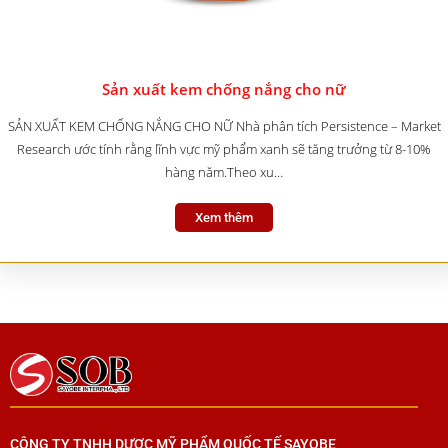
Sản xuất kem chống nắng cho nữ
SẢN XUẤT KEM CHỐNG NẮNG CHO NỮ Nhà phân tích Persistence – Market
Research ước tính rằng lĩnh vực mỹ phẩm xanh sẽ tăng trưởng từ 8-10%
hàng năm.Theo xu…
Xem thêm
CÔNG TY TNHH DƯỢC MỸ PHẨM QUỐC TẾ SAYOBE