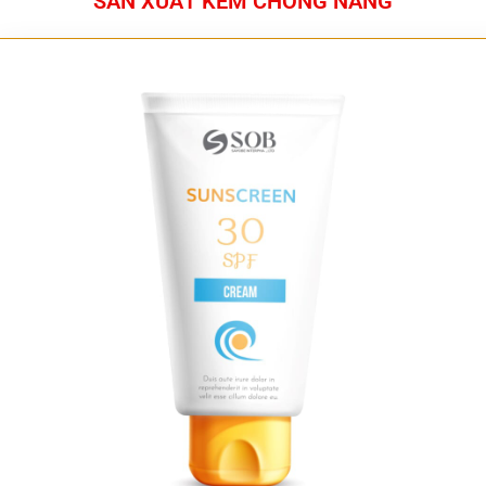
SẢN XUẤT KEM CHỐNG NẮNG