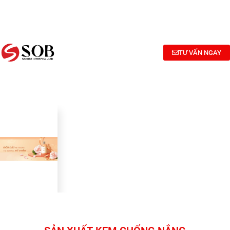
NGHIÊN
TƯ
CÔNG
CỨU
VẤN
BỐ
BÀO
CÔNG
MỸ
CHẾ MỸ
THỨC
PHẨM
TƯ VẤN NGAY
PHẨM