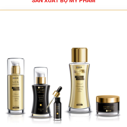
SẢN XUẤT BỘ MỸ PHẨM