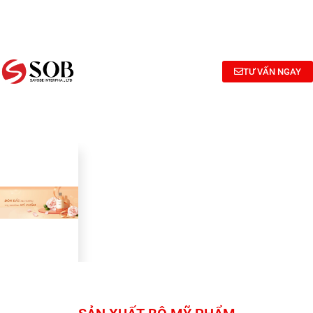
NGHIÊN
TƯ
CÔNG
CỨU
VẤN
BỐ
BÀO
CÔNG
MỸ
CHẾ MỸ
THỨC
PHẨM
TƯ VẤN NGAY
PHẨM