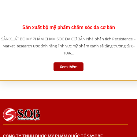
Sản xuất bộ mỹ phẩm chăm sóc da cơ bản
SẢN XUẤT BỘ MỸ PHẨM CHĂM SÓC DA CƠ BẢN Nhà phân tích Persistence –
Market Research ước tính rằng lĩnh vực mỹ phẩm xanh sẽ tăng trưởng từ 8-
10%…
Xem thêm
CÔNG TY TNHH DƯỢC MỸ PHẨM QUỐC TẾ SAYOBE