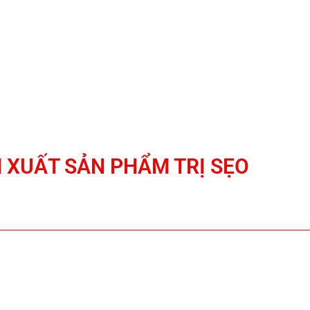
DANH MỤC SẢN PHẨM
TIN TỨC
LIÊN HỆ
 XUẤT SẢN PHẨM TRỊ SẸO